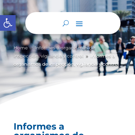
Abrir barra de herramientas
Home
Informes a organismos de
9
inspección, vigilancia y control
Informes a
9
organismos de inspección, vigilancia y control
Informes a