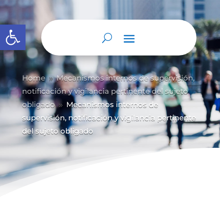
Abrir barra de herramientas
Home
Mecanismos internos de supervisión,
9
notificación y vigilancia pertinente del sujeto
obligado
Mecanismos internos de
9
supervisión, notificación y vigilancia pertinente
del sujeto obligado