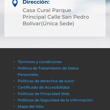
Dirección:

Casa Cural Parque
Principal Calle San Pedro
Bolívar(Única Sede)
Términos y condiciones
Política de Tratamiento de Datos
Personales
Políticas de derechos de autor
Certificado de Accesibilidad
Políticas de Privacidad Web
Políticas de Seguridad de la Información
Mapa del Sitio