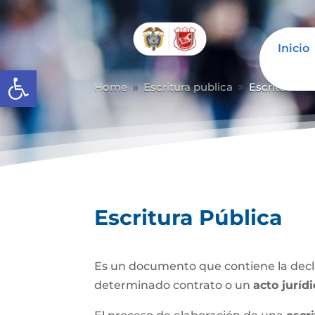
Inicio
Abrir barra de herramientas
Home
Escritura publica
Escritura Pú
9
9
Escritura Pública
Es un documento que contiene la decla
determinado contrato o un
acto juríd