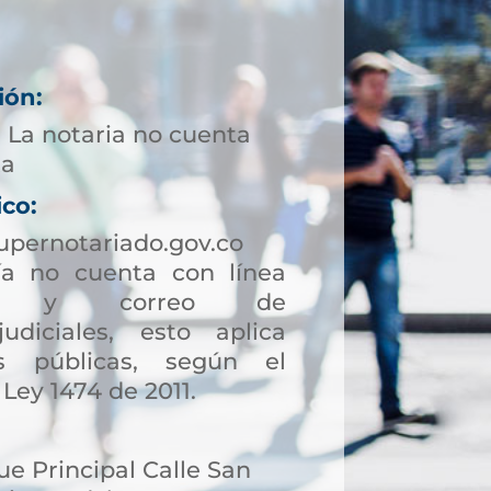
ión:
 La notaria no cuenta
ta
ico:
upernotariado.gov.co
a no cuenta con línea
ción y correo de
judiciales, esto aplica
s públicas, según el
 Ley 1474 de 2011.
e Principal Calle San