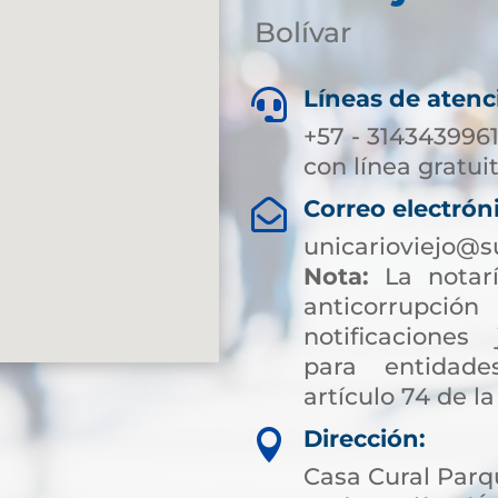
Bolívar
Líneas de atenc

+57 - 3143439961
con línea gratui
Correo electrón

unicarioviejo@s
Nota:
La notarí
anticorrup
notificaciones 
para entidade
artículo 74 de la
Dirección:

Casa Cural Parqu