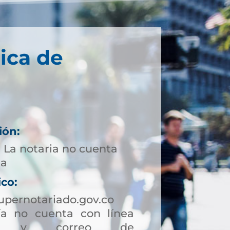
ica de
ión:
 La notaria no cuenta
ta
ico:
upernotariado.gov.co
a no cuenta con línea
ción y correo de