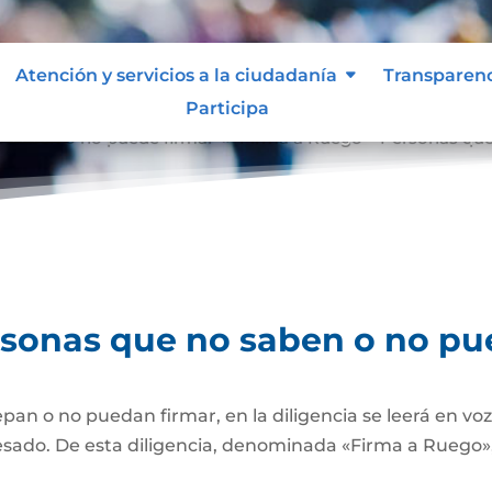
Atención y servicios a la ciudadanía
Transparen
Participa
o saben o no puede firmar
Firma a Ruego – Personas que
9
rsonas que no saben o no pu
pan o no puedan firmar, en la diligencia se leerá en vo
esado. De esta diligencia, denominada «Firma a Ruego», 