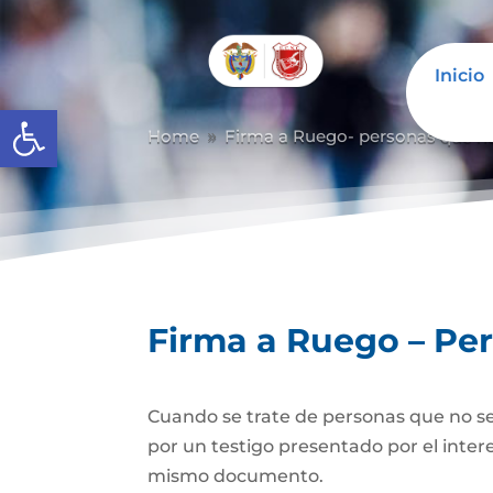
Inicio
Abrir barra de herramientas
Home
Firma a Ruego- personas que n
9
Firma a Ruego – Pe
Cuando se trate de personas que no se
por un testigo presentado por el inter
mismo documento.