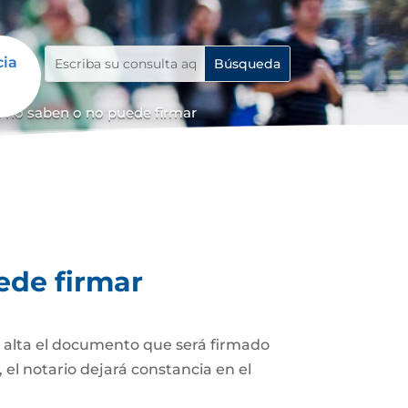
cia
 no saben o no puede firmar
ede firmar
z alta el documento que será firmado
el notario dejará constancia en el