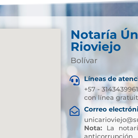
Notaría Ún
Rioviejo
Bolívar
Líneas de atenc

+57 - 3143439961
con línea gratui
Correo electrón

unicarioviejo@s
Nota:
La notarí
anticorrup