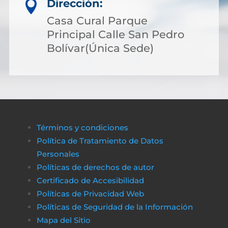
Dirección:

Casa Cural Parque
Principal Calle San Pedro
Bolívar(Única Sede)
Términos y condiciones
Política de Tratamiento de Datos
Personales
Políticas de derechos de autor
Certificado de Accesibilidad
Políticas de Privacidad Web
Políticas de Seguridad de la Información
Mapa del Sitio