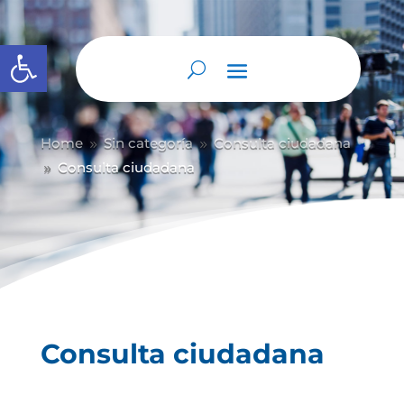
Abrir barra de herramientas
Home
Sin categoría
Consulta ciudadana
9
9
Consulta ciudadana
9
Consulta ciudadana