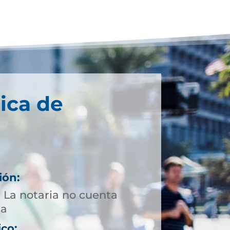
ica de
ión:
 La notaria no cuenta
ta
ico: