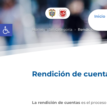
Inicio
Abrir barra de herramientas
Home
Sin categoría
Rendición de c
9
9
Rendición de cuent
La rendición de cuentas
es el proceso