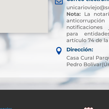

unicarioviejo@s
Nota:
La notarí
anticorrup
notificaciones 
para entidade
artículo 74 de la
Dirección:

Casa Cural Parqu
Pedro Bolívar(Ú
sonales