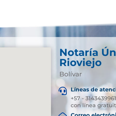
Notaría Ún
Rioviejo
Bolívar
Líneas de atenc

+57 - 3143439961
con línea gratui
Correo electrón