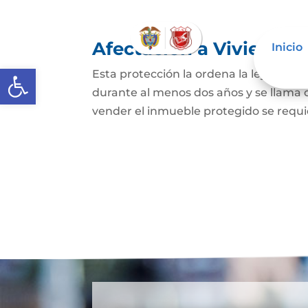
Afectación a Vivienda f
Inicio
Abrir barra de herramientas
Esta protección la ordena la ley sobre 
durante al menos dos años y se llama
vender el inmueble protegido se requie