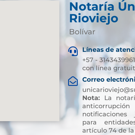
Notaría Ún
Rioviejo
Bolívar
Líneas de atenc

+57 - 3143439961
con línea gratui
Correo electrón

unicarioviejo@s
Nota:
La notarí
anticorrup
notificaciones 
para entidade
artículo 74 de la