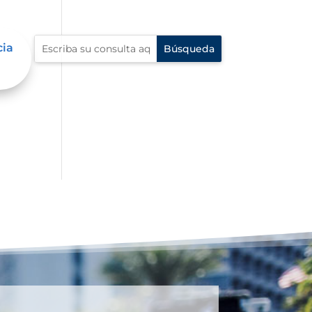
cia
al