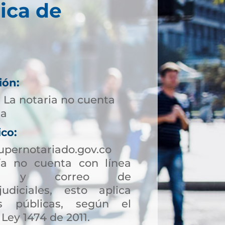
ica de
ión:
 La notaria no cuenta
ta
ico:
upernotariado.gov.co
a no cuenta con línea
ción y correo de
judiciales, esto aplica
s públicas, según el
 Ley 1474 de 2011.