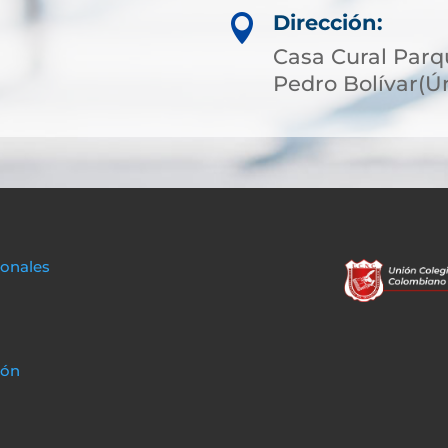
Dirección:

Casa Cural Parqu
Pedro Bolívar(Ú
sonales
ión