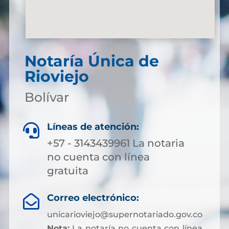
Notaría Única de
Rioviejo
Bolívar
Líneas de atención:

+57 - 3143439961 La notaria
no cuenta con línea
gratuita
Correo electrónico:

unicarioviejo@supernotariado.gov.co
Nota:
La notaría no cuenta con línea