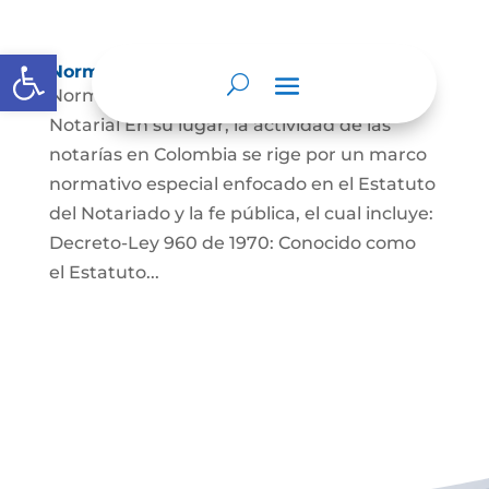
Abrir barra de herramientas
Normatividad especial
Normatividad Especial El Régimen Jurídico
Notarial En su lugar, la actividad de las
notarías en Colombia se rige por un marco
normativo especial enfocado en el Estatuto
del Notariado y la fe pública, el cual incluye:
Decreto-Ley 960 de 1970: Conocido como
el Estatuto...