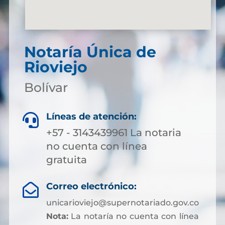
Notaría Única de
Rioviejo
Bolívar
Líneas de atención:

+57 - 3143439961 La notaria
no cuenta con línea
gratuita
Correo electrónico:

unicarioviejo@supernotariado.gov.co
Nota:
La notaría no cuenta con línea