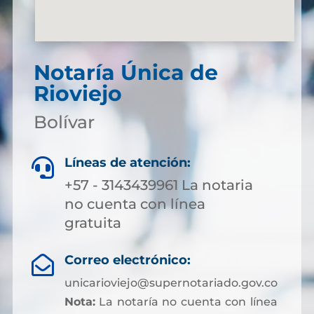
Notaría Única de
Rioviejo
Bolívar
Líneas de atención:

+57 - 3143439961 La notaria
no cuenta con línea
gratuita
Correo electrónico:

unicarioviejo@supernotariado.gov.co
Nota:
La notaría no cuenta con línea