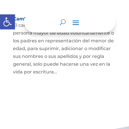
Abrir barra de herramientas
Cambio Nombre
El cambio de nombre lo podrá hacer la
persona mayor de edad voluntariamente o
los padres en representación del menor de
edad, para suprimir, adicionar o modificar
sus nombres o sus apellidos y por regla
general, solo puede hacerse una vez en la
vida por escritura...