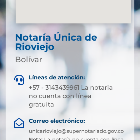
Notaría Única de
Rioviejo
Bolívar
Líneas de atención:

+57 - 3143439961 La notaria
no cuenta con línea
gratuita
Correo electrónico:

unicarioviejo@supernotariado.gov.co
Nota:
La notaría no cuenta con línea